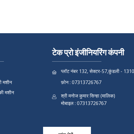
टेक प्रो इंजीनियरिंग कंपनी
प्लॉट नंबर 132, सेक्टर-57,कुंडली - 131
की मशीन
फ़ोन :
07313726767
 की मशीन
श्री मनोज कुमार सिन्हा
(
मालिक
)
मोबाइल :
07313726767
 की मशीन